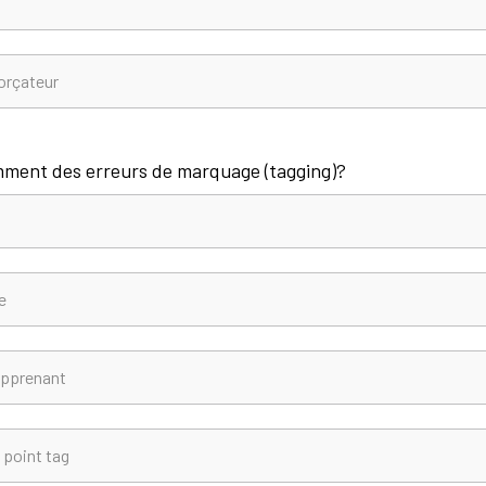
forçateur
amment des erreurs de marquage (tagging)?
e
apprenant
 point tag